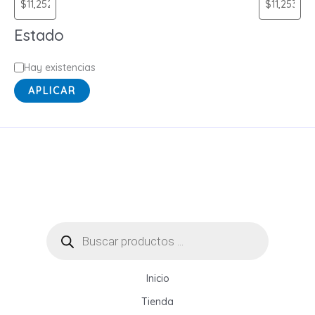
í
a
Estado
E
Hay existencias
s
APLICAR
t
a
d
o
Búsqueda
de
productos
Inicio
Tienda