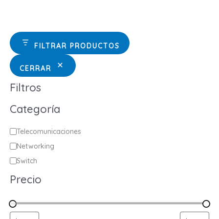
FILTRAR PRODUCTOS
CERRAR
Filtros
Categoría
C
Telecomunicaciones
a
Networking
t
Switch
e
Precio
g
o
r