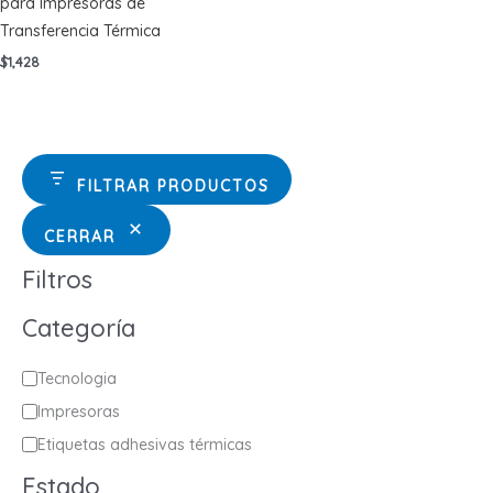
para Impresoras de
Transferencia Térmica
$
1,428
FILTRAR PRODUCTOS
CERRAR
Filtros
Categoría
C
Tecnologia
a
Impresoras
t
Etiquetas adhesivas térmicas
e
Estado