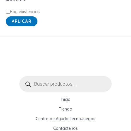
g
o
E
Hay existencias
r
s
APLICAR
í
t
a
a
d
o
Búsqueda
de
productos
Inicio
Tienda
Centro de Ayuda TecnoJuegos
Contactenos