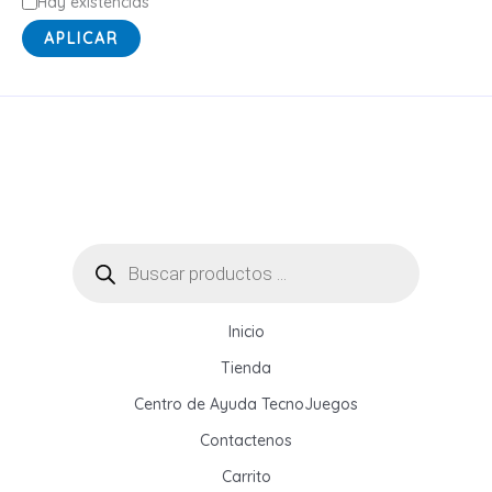
E
Hay existencias
s
APLICAR
t
a
d
o
Búsqueda
de
productos
Inicio
Tienda
Centro de Ayuda TecnoJuegos
Contactenos
Carrito