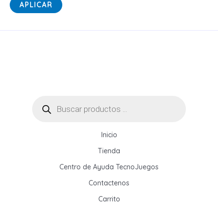
s
APLICAR
t
a
d
o
Búsqueda
de
productos
Inicio
Tienda
Centro de Ayuda TecnoJuegos
Contactenos
Carrito