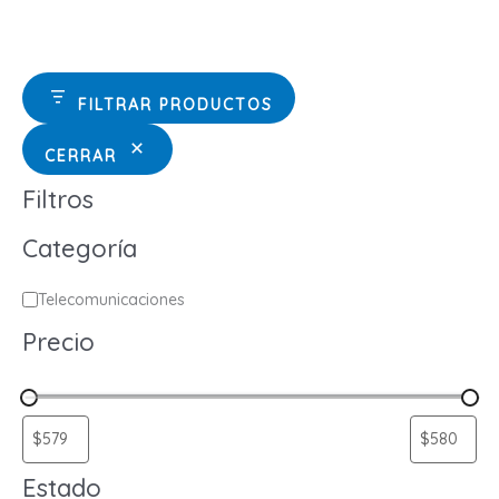
FILTRAR PRODUCTOS
CERRAR
Filtros
Categoría
C
Telecomunicaciones
a
Precio
t
e
g
o
Estado
r