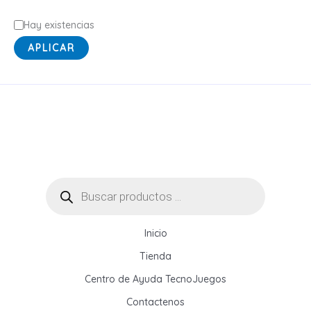
í
E
Hay existencias
a
s
APLICAR
t
a
d
o
Búsqueda
de
productos
Inicio
Tienda
Centro de Ayuda TecnoJuegos
Contactenos