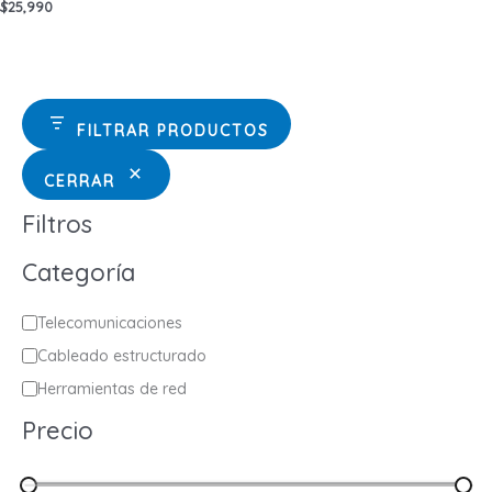
$
25,990
FILTRAR PRODUCTOS
CERRAR
Filtros
Categoría
C
Telecomunicaciones
a
Cableado estructurado
t
Herramientas de red
e
Precio
g
o