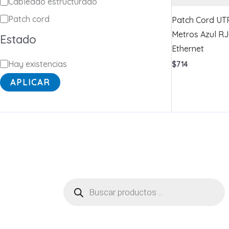
a
Cableado estructurado
t
Patch cord
Patch Cord UT
e
Metros Azul RJ
Estado
Ethernet
g
E
Hay existencias
$
714
o
s
r
APLICAR
t
í
a
a
d
o
Búsqueda
de
productos