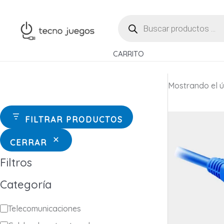
Ir
BÚSQUEDA
al
DE
contenido
PRODUCTOS
CARRITO
Mostrando el ú
FILTRAR PRODUCTOS
CERRAR
Filtros
Categoría
C
Telecomunicaciones