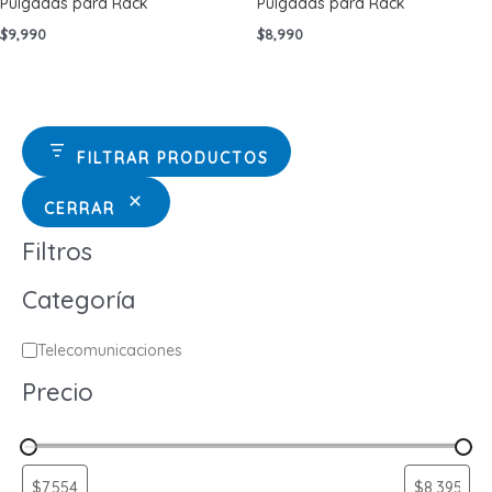
Pulgadas para Rack
Pulgadas para Rack
$
9,990
$
8,990
FILTRAR PRODUCTOS
CERRAR
Filtros
Categoría
C
Telecomunicaciones
a
Precio
t
e
g