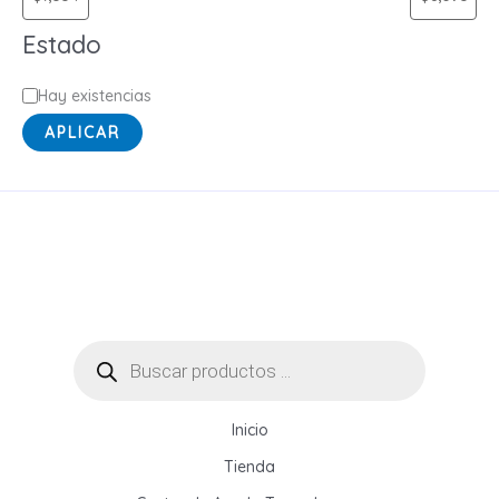
o
Estado
r
í
E
Hay existencias
a
s
APLICAR
t
a
d
o
Búsqueda
de
productos
Inicio
Tienda