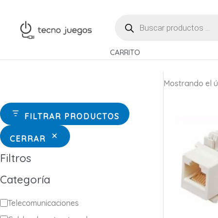
Ir
BÚSQUEDA
al
DE
contenido
PRODUCTOS
CARRITO
Mostrando el ú
FILTRAR PRODUCTOS
CERRAR
Filtros
Categoría
C
Telecomunicaciones