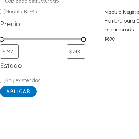
a
Cableado estructurado
t
Modulo RJ-45
Módulo Keysto
e
Hembra para 
Precio
Estructurado
g
$
890
o
r
í
Estado
a
E
Hay existencias
s
APLICAR
t
a
d
o