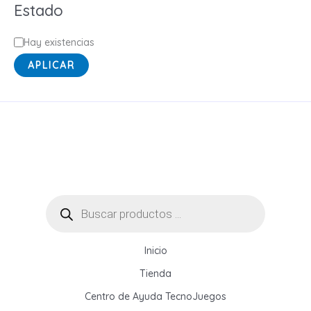
Estado
r
í
E
Hay existencias
a
s
APLICAR
t
a
d
o
Búsqueda
de
productos
Inicio
Tienda
Centro de Ayuda TecnoJuegos