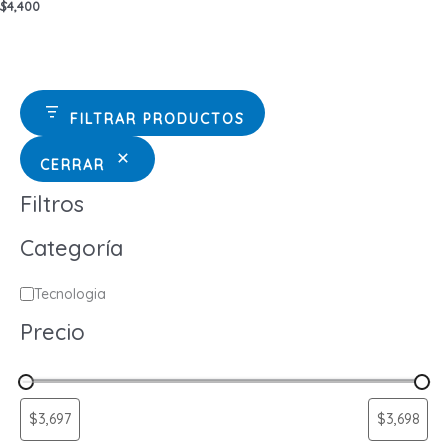
$
4,400
FILTRAR PRODUCTOS
CERRAR
Filtros
Categoría
C
Tecnologia
a
Precio
t
e
g
o