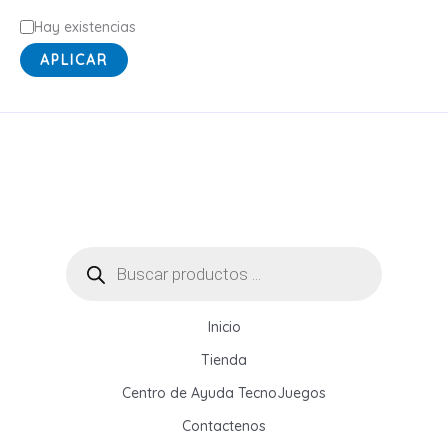
E
Hay existencias
s
APLICAR
t
a
d
o
Búsqueda
de
productos
Inicio
Tienda
Centro de Ayuda TecnoJuegos
Contactenos