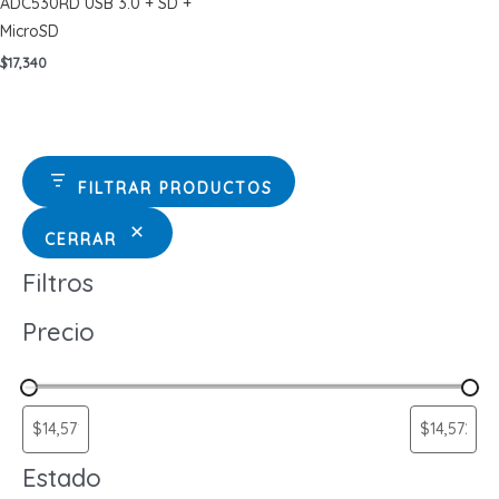
ADC530RD USB 3.0 + SD +
MicroSD
$
17,340
FILTRAR PRODUCTOS
CERRAR
Filtros
Precio
Estado