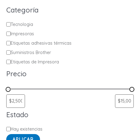
Categoría
C
Tecnologia
a
Impresoras
t
Etiquetas adhesivas térmicas
e
Suministros Brother
g
Etiquetas de Impresora
o
Precio
r
í
a
Estado
E
Hay existencias
s
APLICAR