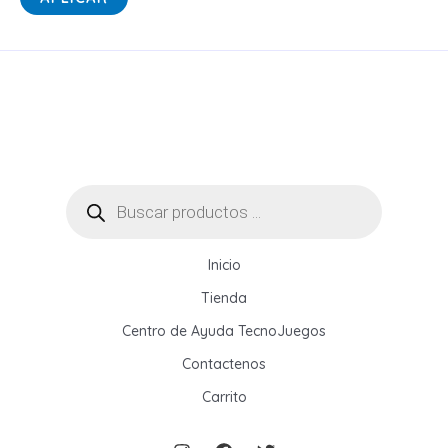
t
a
d
o
Búsqueda
de
productos
Inicio
Tienda
Centro de Ayuda TecnoJuegos
Contactenos
Carrito