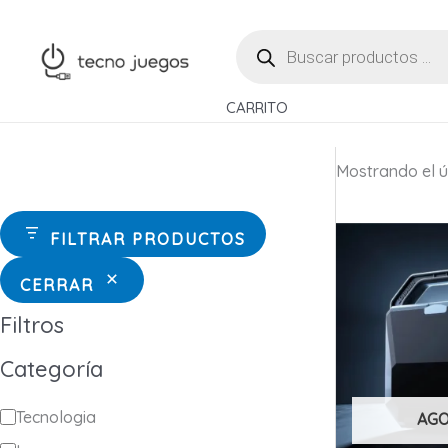
Ir
BÚSQUEDA
al
DE
contenido
PRODUCTOS
CARRITO
Mostrando el ú
FILTRAR PRODUCTOS
CERRAR
Filtros
Categoría
C
Tecnologia
AG