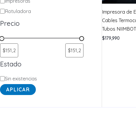
a
Impresoras
t
Rotuladora
Impresora de E
e
Cables Termoco
Precio
Tubos NIIMBOT
g
$
179,990
o
r
í
Estado
a
E
Sin existencias
s
APLICAR
t
a
d
o