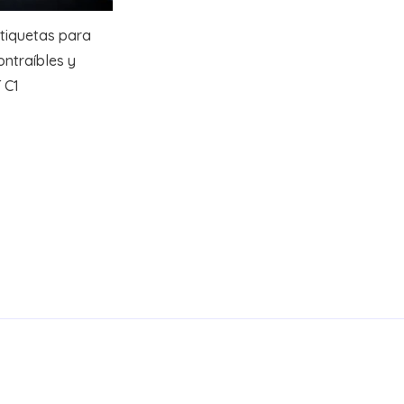
tiquetas para
ntraíbles y
 C1