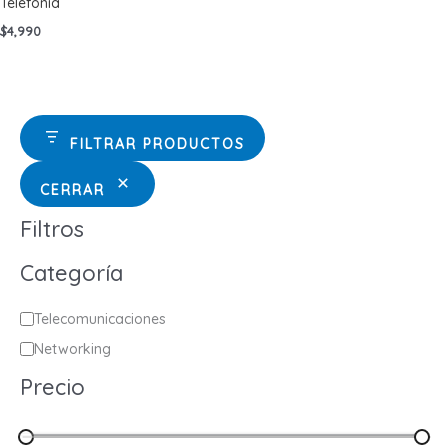
Telefonía
$
4,990
FILTRAR PRODUCTOS
CERRAR
Filtros
Categoría
C
Telecomunicaciones
a
Networking
t
Precio
e
g