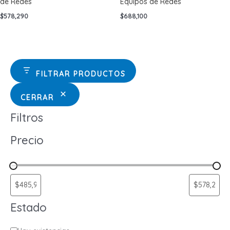
de Redes
Equipos de Redes
$
578,290
$
688,100
FILTRAR PRODUCTOS
CERRAR
Filtros
Precio
Estado