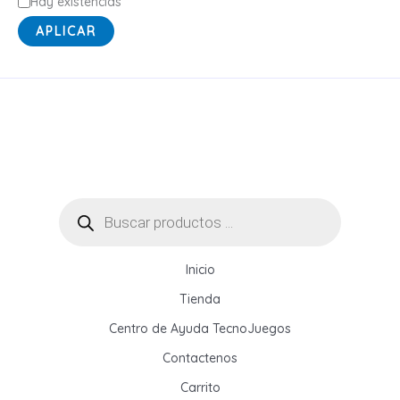
E
Hay existencias
s
APLICAR
t
a
d
o
Búsqueda
de
productos
Inicio
Tienda
Centro de Ayuda TecnoJuegos
Contactenos
Carrito