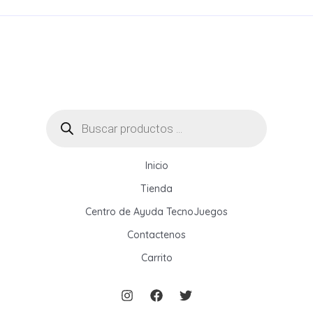
a
d
o
Búsqueda
de
productos
Inicio
Tienda
Centro de Ayuda TecnoJuegos
Contactenos
Carrito