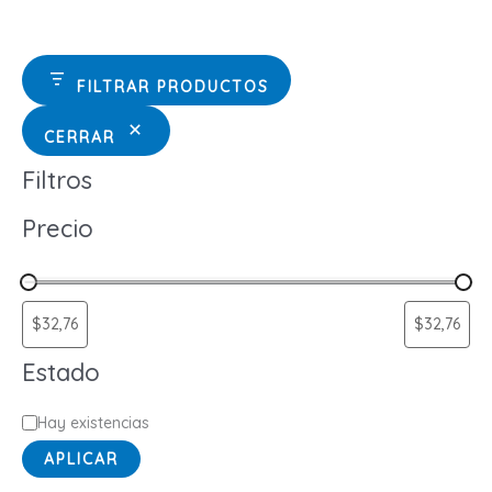
FILTRAR PRODUCTOS
CERRAR
Filtros
Precio
Estado
E
Hay existencias
s
APLICAR
t