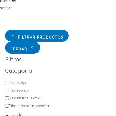
Etiquetas
$
29,036
FILTRAR PRODUCTOS
CERRAR
Filtros
Categoría
C
Tecnologia
a
Impresoras
t
Suministros Brother
e
Etiquetas de Impresora
g
Estado