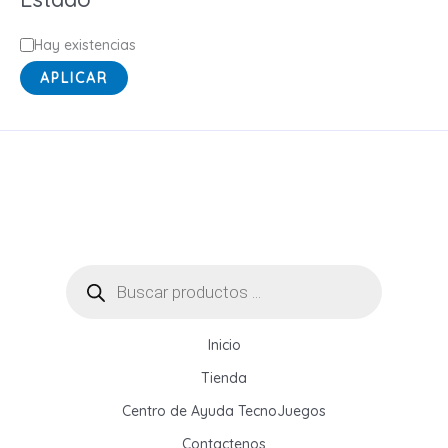
o
r
E
Hay existencias
í
s
APLICAR
a
t
a
d
o
Búsqueda
de
productos
Inicio
Tienda
Centro de Ayuda TecnoJuegos
Contactenos