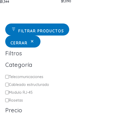
$
1,090
$
1,344
FILTRAR PRODUCTOS
CERRAR
Filtros
Categoría
C
Telecomunicaciones
a
Cableado estructurado
t
Modulo RJ-45
e
Rosetas
g
Precio
o