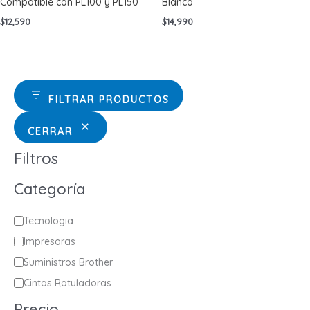
Compatible con PL100 y PL150
Blanco
$
12,590
$
14,990
FILTRAR PRODUCTOS
CERRAR
Filtros
Categoría
C
Tecnologia
a
Impresoras
t
Suministros Brother
e
Cintas Rotuladoras
g
Precio