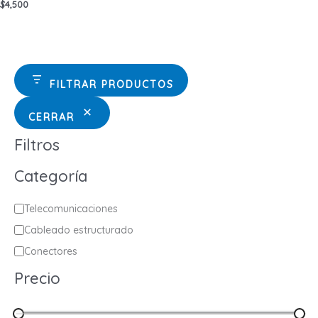
$
4,500
FILTRAR PRODUCTOS
CERRAR
Filtros
Categoría
C
Telecomunicaciones
a
Cableado estructurado
t
Conectores
e
Precio
g
o