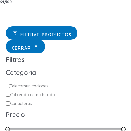
$
4,500
FILTRAR PRODUCTOS
CERRAR
Filtros
Categoría
C
Telecomunicaciones
a
Cableado estructurado
t
Conectores
e
Precio
g
o