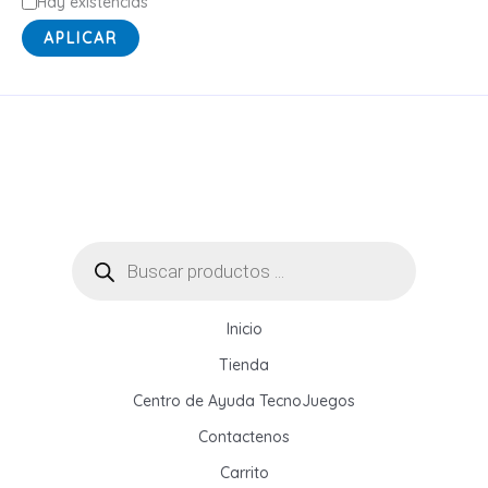
E
Hay existencias
s
APLICAR
t
a
d
o
Búsqueda
de
productos
Inicio
Tienda
Centro de Ayuda TecnoJuegos
Contactenos
Carrito