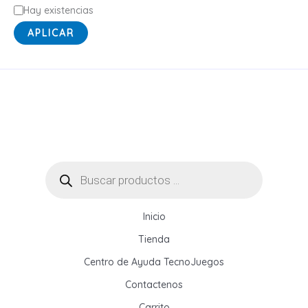
o
E
Hay existencias
r
s
APLICAR
í
t
a
a
d
o
Búsqueda
de
productos
Inicio
Tienda
Centro de Ayuda TecnoJuegos
Contactenos
Carrito