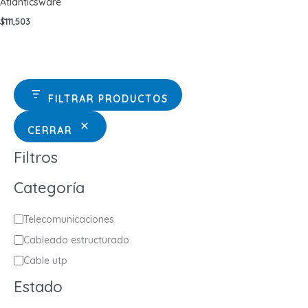
Atlanticsware
$
111,503
FILTRAR PRODUCTOS
CERRAR
Filtros
Categoría
C
Telecomunicaciones
a
Cableado estructurado
t
Cable utp
e
Estado
g