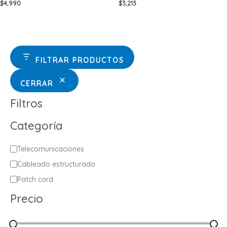
$
4,990
$
3,213
FILTRAR PRODUCTOS
CERRAR
Filtros
Categoría
C
Telecomunicaciones
a
Cableado estructurado
t
Patch cord
e
Precio
g
o