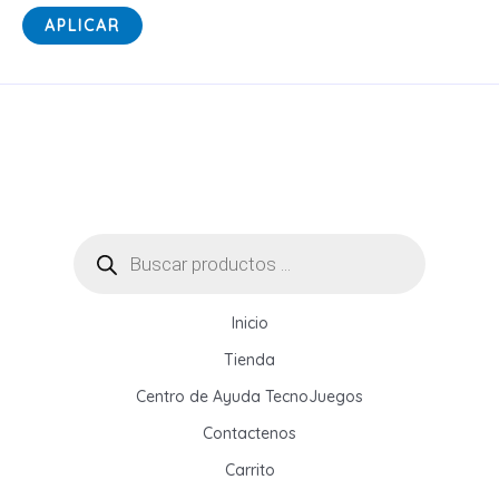
r
s
APLICAR
í
t
a
a
d
o
Búsqueda
de
productos
Inicio
Tienda
Centro de Ayuda TecnoJuegos
Contactenos
Carrito