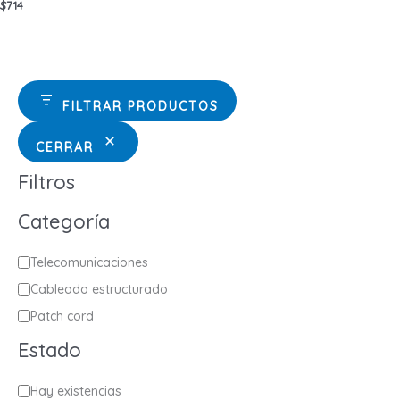
$
714
FILTRAR PRODUCTOS
CERRAR
Filtros
Categoría
C
Telecomunicaciones
a
Cableado estructurado
t
Patch cord
e
Estado
g
o
E
Hay existencias