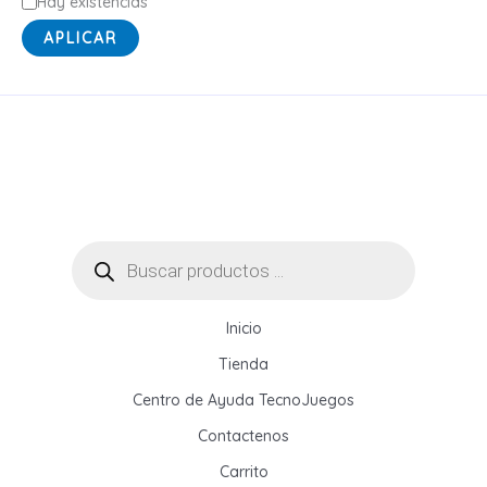
E
Hay existencias
s
APLICAR
t
a
d
o
Búsqueda
de
productos
Inicio
Tienda
Centro de Ayuda TecnoJuegos
Contactenos
Carrito