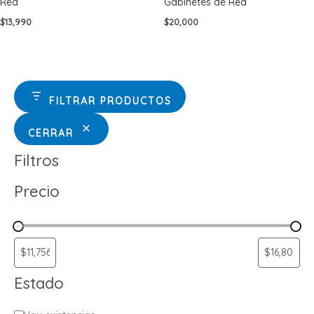
Red
Gabinetes de Red
$
13,990
$
20,000
FILTRAR PRODUCTOS
CERRAR
Filtros
Precio
Estado