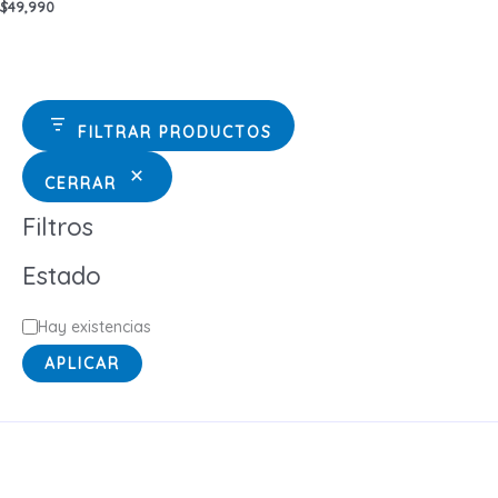
$
49,990
FILTRAR PRODUCTOS
CERRAR
Filtros
Estado
E
Hay existencias
s
APLICAR
t
a
d
o