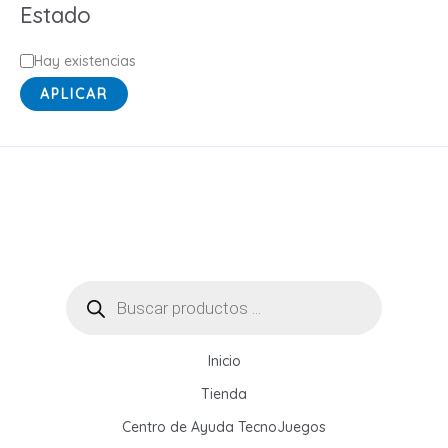
Estado
r
í
E
Hay existencias
a
s
APLICAR
t
a
d
o
Búsqueda
de
productos
Inicio
Tienda
Centro de Ayuda TecnoJuegos