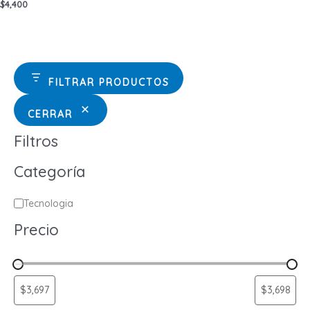
$
4,400
FILTRAR PRODUCTOS
CERRAR
Filtros
Categoría
C
Tecnologia
a
Precio
t
e
g
o