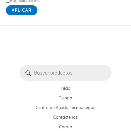
E
Hay existencias
s
APLICAR
t
a
d
o
Búsqueda
de
productos
Inicio
Tienda
Centro de Ayuda TecnoJuegos
Contactenos
Carrito