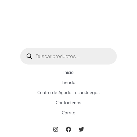
a
d
o
Búsqueda
de
productos
Inicio
Tienda
Centro de Ayuda TecnoJuegos
Contactenos
Carrito