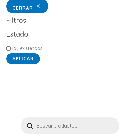
CERRAR
Filtros
Estado
E
Hay existencias
s
APLICAR
t
a
d
o
Búsqueda
de
productos