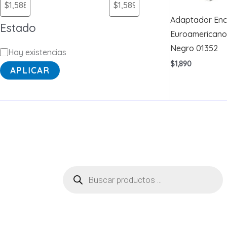
Adaptador Enc
Estado
Euroamericano
Negro 01352
E
Hay existencias
$
1,890
s
APLICAR
t
a
d
o
Búsqueda
de
productos