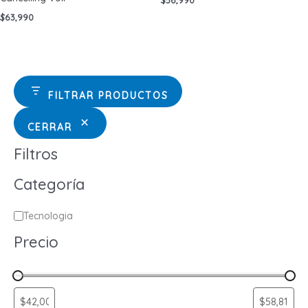
$
56,990
$
63,990
FILTRAR PRODUCTOS
CERRAR
Filtros
Categoría
C
Tecnologia
a
Precio
t
e
g