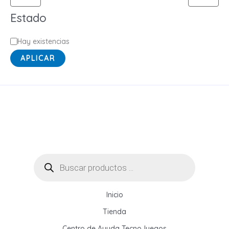
o
Estado
r
í
E
Hay existencias
a
s
APLICAR
t
a
d
o
Búsqueda
de
productos
Inicio
Tienda
Centro de Ayuda TecnoJuegos