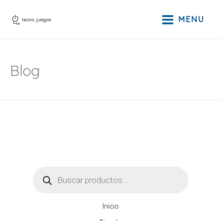
Ir
al
MENU
contenido
Blog
Búsqueda
de
productos
Inicio