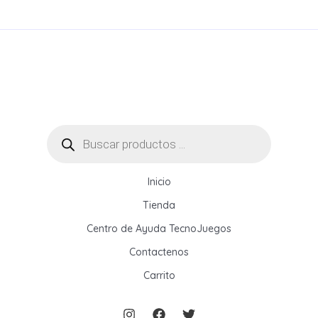
B21:
¿Qué
Impresora
de
Etiquetas
Conviene
Comprar?
Búsqueda
de
productos
Inicio
Tienda
Centro de Ayuda TecnoJuegos
Contactenos
Carrito