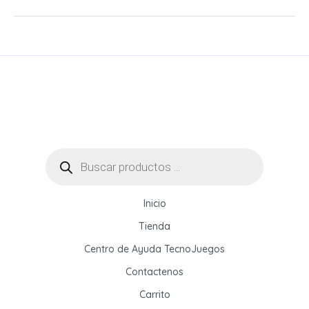
una
Rotuladora
de
Etiquetas:
Guía
Completa
para
Hogar,
Oficina
Búsqueda
de
y
productos
Empresa?
Inicio
Tienda
Centro de Ayuda TecnoJuegos
Contactenos
Carrito