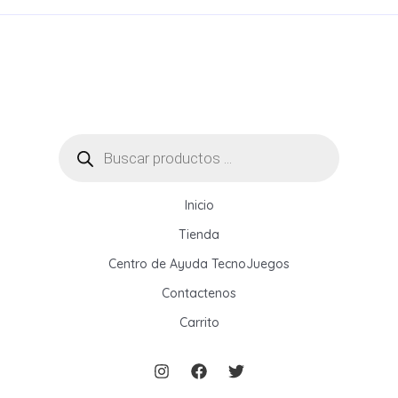
Dymo:
¿Qué
Rotuladora
Conviene
Comprar?
Búsqueda
de
productos
Inicio
Tienda
Centro de Ayuda TecnoJuegos
Contactenos
Carrito