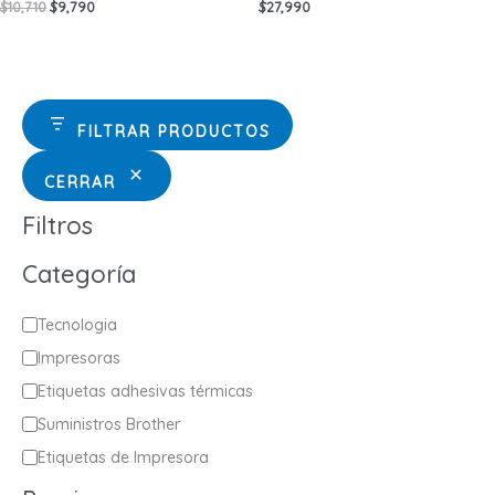
El
El
$
10,710
$
9,790
$
27,990
precio
precio
original
actual
era:
es:
$10,710.
$9,790.
FILTRAR PRODUCTOS
CERRAR
Filtros
Categoría
C
Tecnologia
a
Impresoras
t
Etiquetas adhesivas térmicas
e
Suministros Brother
g
Etiquetas de Impresora
o